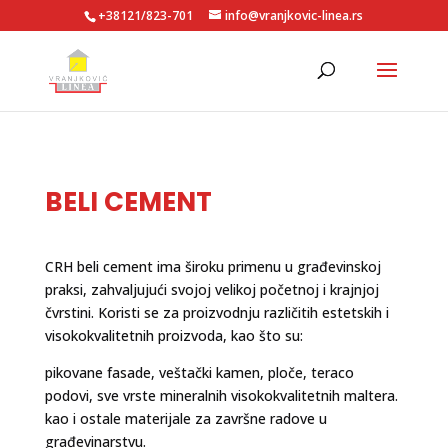
+38121/823-701
info@vranjkovic-linea.rs
BELI CEMENT
CRH beli cement ima široku primenu u građevinskoj
praksi, zahvaljujući svojoj velikoj početnoj i krajnjoj
čvrstini. Koristi se za proizvodnju različitih estetskih i
visokokvalitetnih proizvoda, kao što su:
pikovane fasade, veštački kamen, ploče, teraco
podovi, sve vrste mineralnih visokokvalitetnih maltera.
kao i ostale materijale za završne radove u
građevinarstvu.