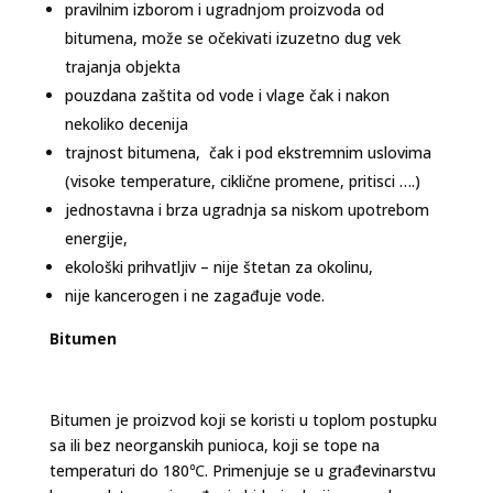
pravilnim izborom i ugradnjom proizvoda od
bitumena, može se očekivati izuzetno dug vek
trajanja objekta
pouzdana zaštita od vode i vlage čak i nakon
nekoliko decenija
trajnost bitumena, čak i pod ekstremnim uslovima
(visoke temperature, ciklične promene, pritisci ….)
jednostavna i brza ugradnja sa niskom upotrebom
energije,
ekološki prihvatljiv – nije štetan za okolinu,
nije kancerogen i ne zagađuje vode.
Bitumen
Bitumen je proizvod koji se koristi u toplom postupku
sa ili bez neorganskih punioca, koji se tope na
temperaturi do 180℃. Primenjuje se u građevinarstvu