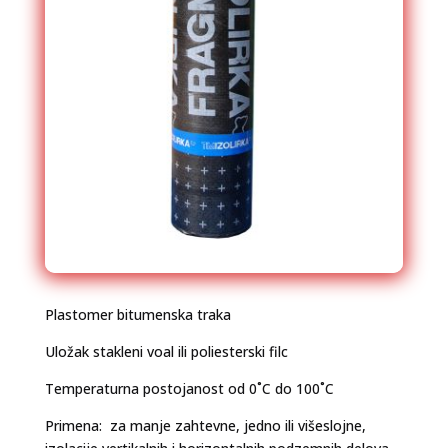
Plastomer bitumenska traka
Uložak stakleni voal ili poliesterski filc
Temperaturna postojanost od 0˚C do 100˚C
Primena: za manje zahtevne, jedno ili višeslojne,