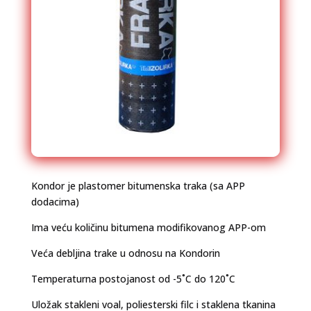
Kondor je plastomer bitumenska traka (sa APP
dodacima)
Ima veću količinu bitumena modifikovanog APP-om
Veća debljina trake u odnosu na Kondorin
Temperaturna postojanost od -5˚C do 120˚C
Uložak stakleni voal, poliesterski filc i staklena tkanina