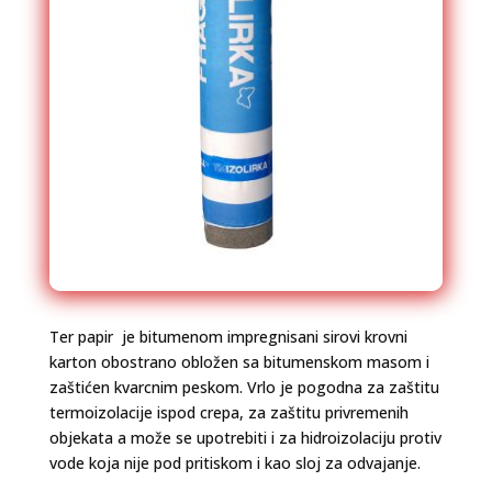
Ter papir je bitumenom impregnisani sirovi krovni
karton obostrano obložen sa bitumenskom masom i
zaštićen kvarcnim peskom. Vrlo je pogodna za zaštitu
termoizolacije ispod crepa, za zaštitu privremenih
objekata a može se upotrebiti i za hidroizolaciju protiv
vode koja nije pod pritiskom i kao sloj za odvajanje.