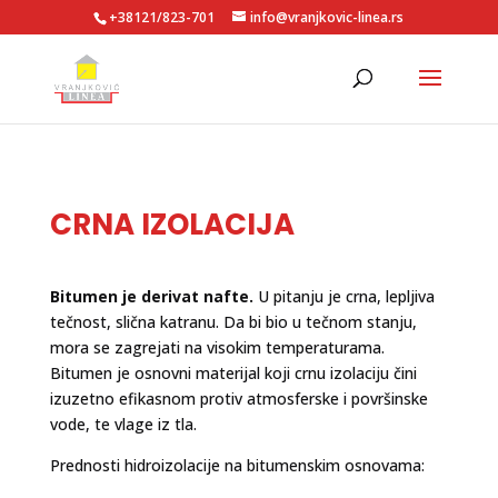
+38121/823-701
info@vranjkovic-linea.rs
CRNA IZOLACIJA
Bitumen je derivat nafte.
U pitanju je crna, lepljiva
tečnost, slična katranu. Da bi bio u tečnom stanju,
mora se zagrejati na visokim temperaturama.
Bitumen je osnovni materijal koji crnu izolaciju čini
izuzetno efikasnom protiv atmosferske i površinske
vode, te vlage iz tla.
Prednosti hidroizolacije na bitumenskim osnovama: