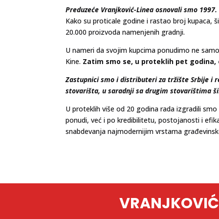
Preduzeće Vranjković-Linea osnovali smo 1997.
Kako su proticale godine i rastao broj kupaca, 
20.000 proizvoda namenjenih gradnji.
U nameri da svojim kupcima ponudimo ne samo kv
Kine.
Zatim smo se, u proteklih pet godina, 
Zastupnici smo i distributeri za tržište Srbije 
stovarišta, u saradnji sa drugim stovarištima š
U proteklih više od 20 godina rada izgradili s
ponudi, već i po kredibilitetu, postojanosti i ef
snabdevanja najmodernijim vrstama građevinskog
VRANJKOVIĆ-