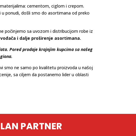
materijalima: cementom, ciglom i crepom.
li u ponudi, došli smo do asortimana od preko
ne počinjemo sa uvozom i distribucijom robe iz
vođača i dalje proširenje asortimana.
 alata. Pored prodaje krajnjim kupcima sa našeg
egiona.
ivi smo ne samo po kvalitetu proizvoda u našoj
ecenije, sa ciljem da postanemo lider u oblasti
ILAN PARTNER