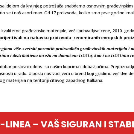
sa idejom da krajnjeg potrošača snabdemo osnovnim građevinskim 
širio se i naš asortiman. Od 17 proizvoda, koliko smo prve godine ima
alitetne građevinske materijale, već i prihvatljive cene, 2010. godi
orijentisali na nabavku proizvoda renomiranih evropskih proiz
i regiona više svetski poznatih proizvođača građevinskih materijala i
irimo i distributivnu mrežu na domaćem tržištu, kao i na tržištima r
mo dobar poslovni odnos sa našim kupcima i dobavljačima. Prepoznatlj
ikasnosti u radu. U poslu nas vodi vera u brend koji gradimo već dve d
 materijala na teritoriji čitavog zapadnog Balkana.
LINEA – VAŠ SIGURAN I STAB