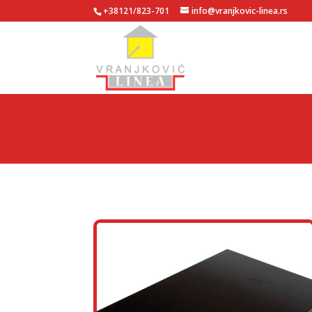
+38121/823-701
info@vranjkovic-linea.rs