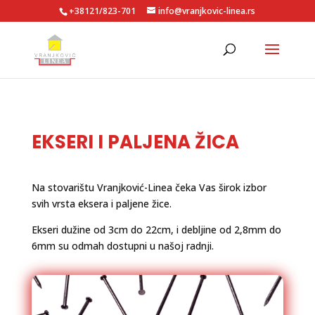
+38121/823-701
info@vranjkovic-linea.rs
EKSERI I PALJENA ŽICA
Na stovarištu Vranjković-Linea čeka Vas širok izbor
svih vrsta eksera i paljene žice.
Ekseri dužine od 3cm do 22cm, i debljine od 2,8mm do
6mm su odmah dostupni u našoj radnji.