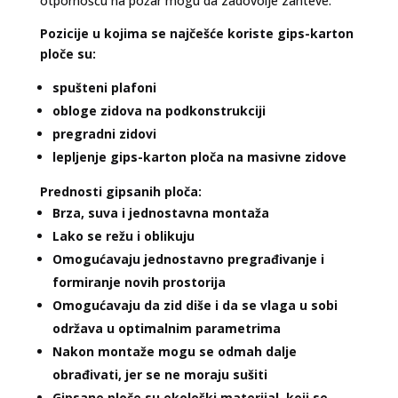
otpornošću na požar mogu da zadovolje zahteve.
Pozicije u kojima se najčešće koriste gips-karton
ploče su:
spušteni plafoni
obloge zidova na podkonstrukciji
pregradni zidovi
lepljenje gips-karton ploča na masivne zidove
Prednosti gipsanih ploča:
Brza, suva i jednostavna montaža
Lako se režu i oblikuju
Omogućavaju jednostavno pregrađivanje i
formiranje novih prostorija
Omogućavaju da zid diše i da se vlaga u sobi
održava u optimalnim parametrima
Nakon montaže mogu se odmah dalje
obrađivati, jer se ne moraju sušiti
Gipsane ploče su ekološki materijal, koji se