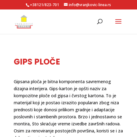
+38121/823-701
info@vranjkovic-linea.rs
GIPS PLOČE
Gipsana ploča je bitna komponenta savremenog
dizajna interijera. Gips-karton je opšti naziv za
kompozitne ploče od gipsa i čvrstog kartona. To je
materijal koji je postao izrazito popularan zbog niza
prednosti koje donosi prilikom gradnje i adaptacije
poslovnih i stambenih prostora. Brzo i jednostavno se
montira, što skraćuje vreme izvedbe završnih radova.
Osim za renoviranje postojećih površina, koristi se i za