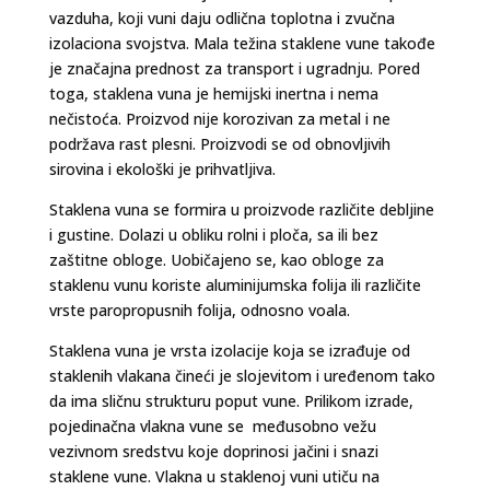
vazduha, koji vuni daju odlična toplotna i zvučna
izolaciona svojstva. Mala težina staklene vune takođe
je značajna prednost za transport i ugradnju. Pored
toga, staklena vuna je hemijski inertna i nema
nečistoća. Proizvod nije korozivan za metal i ne
podržava rast plesni. Proizvodi se od obnovljivih
sirovina i ekološki je prihvatljiva.
Staklena vuna se formira u proizvode različite debljine
i gustine. Dolazi u obliku rolni i ploča, sa ili bez
zaštitne obloge. Uobičajeno se, kao obloge za
staklenu vunu koriste aluminijumska folija ili različite
vrste paropropusnih folija, odnosno voala.
Staklena vuna je vrsta izolacije koja se izrađuje od
staklenih vlakana čineći je slojevitom i uređenom tako
da ima sličnu strukturu poput vune. Prilikom izrade,
pojedinačna vlakna vune se međusobno vežu
vezivnom sredstvu koje doprinosi jačini i snazi
staklene vune. Vlakna u staklenoj vuni utiču na