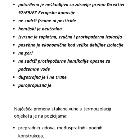
potvrđeno je neškodljiva za zdravlje prema Direktivi
97/69/EZ Evropske komisije
ne sadrži freone ni pesticide
hemijski je neutralna
izvrsna je toplotna, zvučna i protivpožarna izolacija
posebno je ekonomična kod velike debljine izolacije
ne gori
ne sadrži protivpožarne hemikalije opasne za
podzemne vode
dugotrajna je i ne trune
paropropusna je
Najčešća primena stakene vune u termoizolaciji
objekata je na pozicijama:
pregradnih zidova, međuspratnih i podnih
konstrukcija,