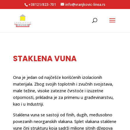
+38121/823-701
info@vranjkovic-linea.rs
STAKLENA VUNA
Ona je jedan od najčešće korišćenih izolacionih
materijala. Zbog svojih toplotnih i zvučnih svojstava,
male težine, visoke zatezne čvrstoće i izuzetne
otpornosti, prikladna je za primenu u građevinarstvu,
kao i u Industriji.
Staklena vuna se sastoji od finih, dugih, međusobno
povezanih neorganskih vlakana. Splet vlakana staklene
vune čini strukturu koja sadrži milione sitnih džepova