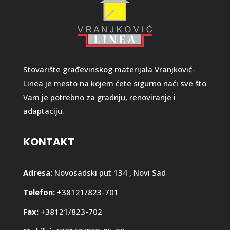
Stovarište građevinskog materijala Vranjković-
Linea je mesto na kojem ćete sigurno naći sve što
Vam je potrebno za gradnju, renoviranje i
adaptaciju.
KONTAKT
Adresa:
Novosadski put 134 , Novi Sad
Telefon:
+38121/823-701
Fax:
+38121/823-702