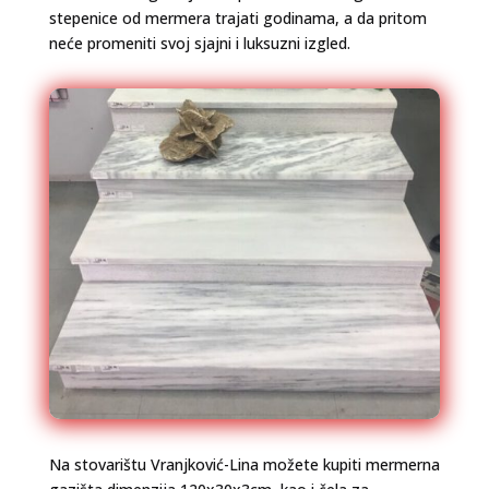
stepenice od mermera trajati godinama, a da pritom
neće promeniti svoj sjajni i luksuzni izgled.
Na stovarištu Vranjković-Lina možete kupiti mermerna