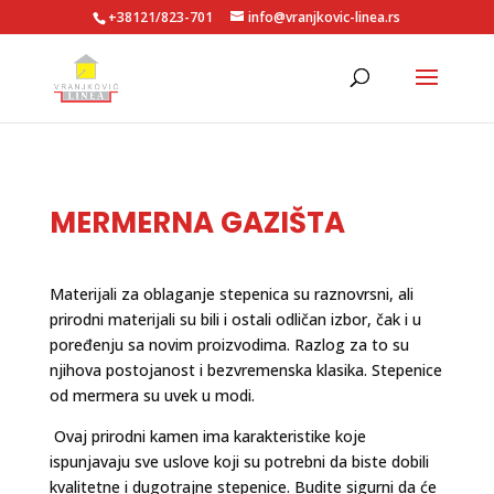
+38121/823-701
info@vranjkovic-linea.rs
MERMERNA GAZIŠTA
Materijali za oblaganje stepenica su raznovrsni, ali
prirodni materijali su bili i ostali odličan izbor, čak i u
poređenju sa novim proizvodima. Razlog za to su
njihova postojanost i bezvremenska klasika. Stepenice
od mermera su uvek u modi.
Ovaj prirodni kamen ima karakteristike koje
ispunjavaju sve uslove koji su potrebni da biste dobili
kvalitetne i dugotrajne stepenice. Budite sigurni da će