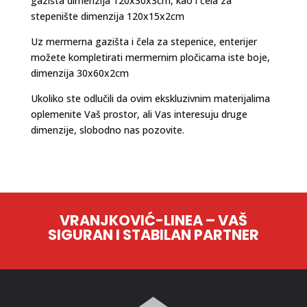
gazišta dimenzija 120x30x3cm, kao i čela za
stepenište dimenzija 120x15x2cm
Uz mermerna gazišta i čela za stepenice, enterijer
možete kompletirati mermernim pločicama iste boje,
dimenzija 30x60x2cm
Ukoliko ste odlučili da ovim ekskluzivnim materijalima
oplemenite Vaš prostor, ali Vas interesuju druge
dimenzije, slobodno nas pozovite.
VRANJKOVIĆ-LINEA – VAŠ
SIGURAN I STABILAN PARTNER