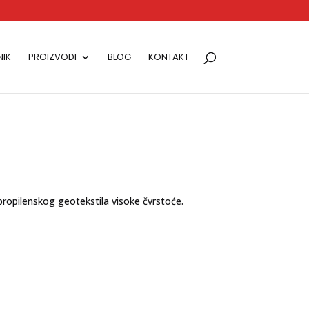
IK
PROIZVODI
BLOG
KONTAKT
ipropilenskog geotekstila visoke čvrstoće.