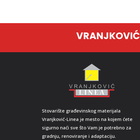
VRANJKOVIĆ-
Stovarište građevinskog materijala
Vranjković-Linea je mesto na kojem ćete
sigurno naći sve što Vam je potrebno za
gradnju, renoviranje i adaptaciju.