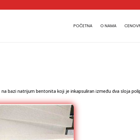
POČETNA
O NAMA
CENOVN
, na bazi natrijum bentonita koji je inkapsuliran između dva sloja pol