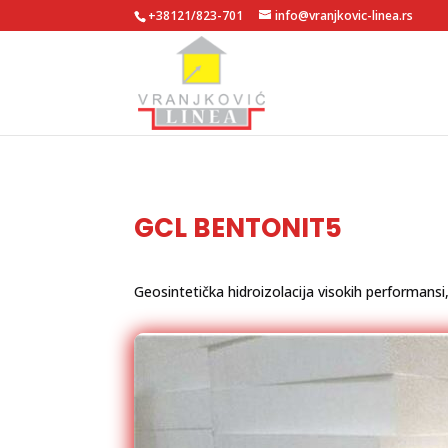
+38121/823-701
info@vranjkovic-linea.rs
GCL BENTONIT5
Geosintetička hidroizolacija visokih performansi