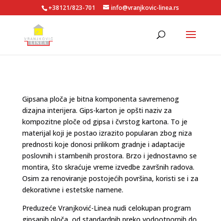
+38121/823-701
info@vranjkovic-linea.rs
Gipsana ploča je bitna komponenta savremenog
dizajna interijera. Gips-karton je opšti naziv za
kompozitne ploče od gipsa i čvrstog kartona. To je
materijal koji je postao izrazito popularan zbog niza
prednosti koje donosi prilikom gradnje i adaptacije
poslovnih i stambenih prostora. Brzo i jednostavno se
montira, što skraćuje vreme izvedbe završnih radova.
Osim za renoviranje postojećih površina, koristi se i za
dekorativne i estetske namene.
Preduzeće Vranjković-Linea nudi celokupan program
gipsanih ploča, od standardnih preko vodootpornih do