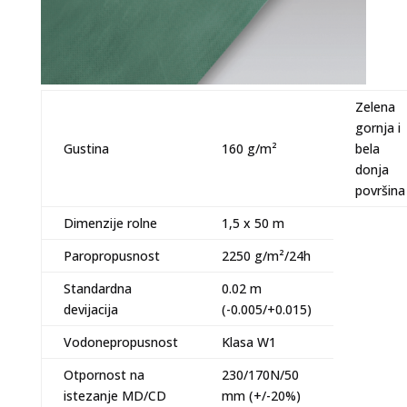
Zelena
gornja i
Gustina
160 g/m²
bela
donja
površina
Dimenzije rolne
1,5 x 50 m
Paropropusnost
2250 g/m²/24h
Standardna
0.02 m
devijacija
(-0.005/+0.015)
Vodonepropusnost
Klasa W1
Otpornost na
230/170N/50
istezanje MD/CD
mm (+/-20%)