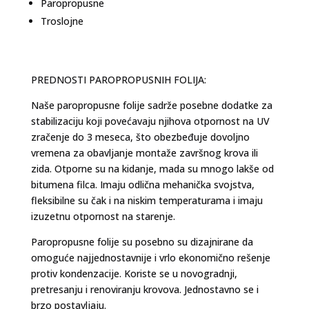
Paropropusne
Troslojne
PREDNOSTI PAROPROPUSNIH FOLIJA:
Naše paropropusne folije sadrže posebne dodatke za
stabilizaciju koji povećavaju njihova otpornost na UV
zračenje do 3 meseca, što obezbeđuje dovoljno
vremena za obavljanje montaže završnog krova ili
zida. Otporne su na kidanje, mada su mnogo lakše od
bitumena filca. Imaju odlična mehanička svojstva,
fleksibilne su čak i na niskim temperaturama i imaju
izuzetnu otpornost na starenje.
Paropropusne folije su posebno su dizajnirane da
omoguće najjednostavnije i vrlo ekonomično rešenje
protiv kondenzacije. Koriste se u novogradnji,
pretresanju i renoviranju krovova. Jednostavno se i
brzo postavljaju.