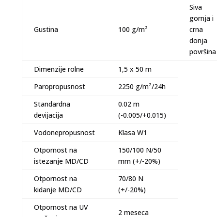
Siva
gornja i
Gustina
100 g/m²
crna
donja
površina
Dimenzije rolne
1,5 x 50 m
Paropropusnost
2250 g/m²/24h
Standardna
0.02 m
devijacija
(-0.005/+0.015)
Vodonepropusnost
Klasa W1
Otpornost na
150/100 N/50
istezanje MD/CD
mm (+/-20%)
Otpornost na
70/80 N
kidanje MD/CD
(+/-20%)
Otpornost na UV
2 meseca