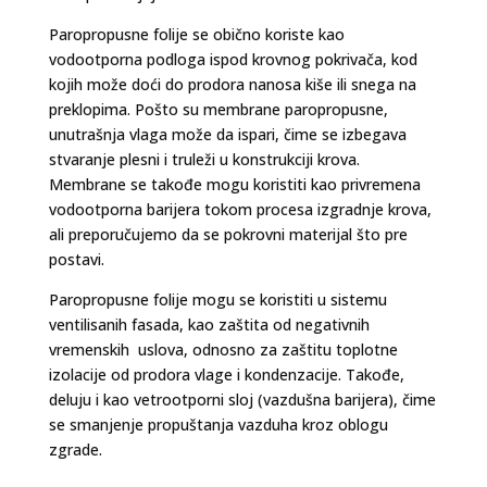
Paropropusne folije se obično koriste kao
vodootporna podloga ispod krovnog pokrivača, kod
kojih može doći do prodora nanosa kiše ili snega na
preklopima. Pošto su membrane paropropusne,
unutrašnja vlaga može da ispari, čime se izbegava
stvaranje plesni i truleži u konstrukciji krova.
Membrane se takođe mogu koristiti kao privremena
vodootporna barijera tokom procesa izgradnje krova,
ali preporučujemo da se pokrovni materijal što pre
postavi.
Paropropusne folije mogu se koristiti u sistemu
ventilisanih fasada, kao zaštita od negativnih
vremenskih uslova, odnosno za zaštitu toplotne
izolacije od prodora vlage i kondenzacije. Takođe,
deluju i kao vetrootporni sloj (vazdušna barijera), čime
se smanjenje propuštanja vazduha kroz oblogu
zgrade.