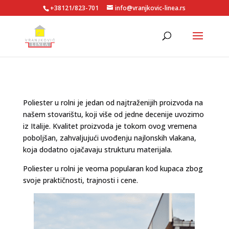
+38121/823-701
info@vranjkovic-linea.rs
Poliester u rolni je jedan od najtraženijih proizvoda na
našem stovarištu, koji više od jedne decenije uvozimo
iz Italije. Kvalitet proizvoda je tokom ovog vremena
poboljšan, zahvaljujući uvođenju najlonskih vlakana,
koja dodatno ojačavaju strukturu materijala.
Poliester u rolni je veoma popularan kod kupaca zbog
svoje praktičnosti, trajnosti i cene.