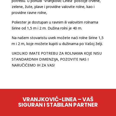
potrebu. U ponudi “Vranjković-Linea” postoje crvene,
zelene, žute, plave i providne valovite rolne, kao i
providne ravne rolne,
Poliester je dostupan u ravnim ili valovitim rolnama
širine od 1,5 m i 2 m. Dužina rolni je 40 m.
Na našem stovaristu uvek možete naći rolne širine 1,5
m i 2 m, koje možete kupiti u dužinama po Vašoj želji.
UKOLIKO IMATE POTREBU ZA ROLNAMA KOJE NISU
STANDARDNIH DIMENZIJA, POZOVITE NAS I
NARUČIĆEMO IH ZA VAS!
VRANJKOVIĆ-LINEA – VAŠ
SIGURAN I STABILAN PARTNER