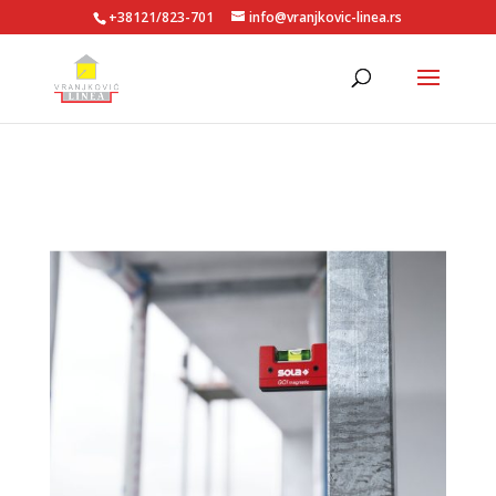
+38121/823-701
info@vranjkovic-linea.rs