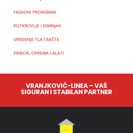
FASADNI PRORGRAM
POTKROVLJE I DIMNJAK
UREĐENJE TLA I BAŠTE
PRIBOR, OPREMA I ALATI
VRANJKOVIĆ-LINEA – VAŠ
SIGURAN I STABILAN PARTNER