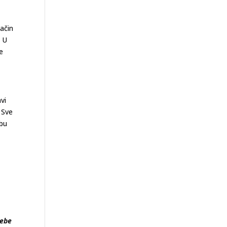
ačin
. U
e
vi
 Sve
ebu
rebe