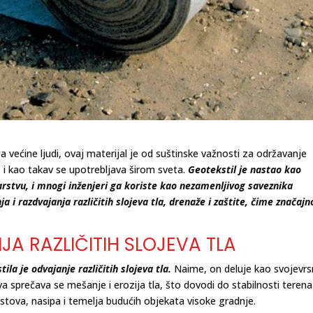
uga većine ljudi, ovaj materijal je od suštinske važnosti za održavanje
 i kao takav se upotrebljava širom sveta.
Geotekstil je nastao kao
arstvu, i mnogi inženjeri ga koriste kao nezamenljivog saveznika
a i razdvajanja različitih slojeva tla, drenaže i zaštite, čime značajn
.
JA RAZLIČITIH SLOJEVA TLA
la je odvajanje različitih slojeva tla.
Naime, on deluje kao svojevr
 sprečava se mešanje i erozija tla, što dovodi do stabilnosti terena
stova, nasipa i temelja budućih objekata visoke gradnje.