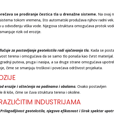
rečava se prodiranje čestica tla u drenažne sisteme.
Na ovaj n
h sistema tokom vremena, što automatski produžava njihov radni vek
ogu u odvođenju viška vode. Njegova struktura omogućava protok vod
smanjuje rizik od erozije.
lučuje za postavljanje geotekstila radi ojačavanja tla.
Kada se posta
ivost terena i omogućava da se samo tlo ponaša kao čvrst materijal.
izgradnji puteva, pruga i nasipa, a sa druge strane omogućava upotr
adnje, čime se smanjuju troškovi i povećava održivost projekata.
OZIJE
 od erozije i oštećenja na padinama i obalama.
Ovako postavljen
 ili kiše, čime se čuva struktura terena i okoline.
RAZLIČITIM INDUSTRIJAMA
Prilagodljivost geotekstila, njegova efikasnost i širok spektar upot