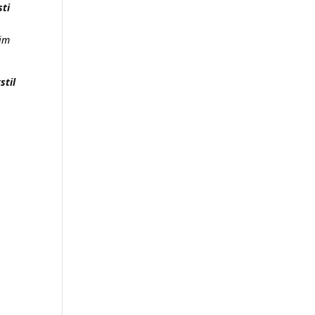
sti
gim
stil