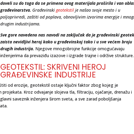
doveli su do toga da se primena ovog materijala proširila i van obla
građevinarstva.
Građevinski
geotekstil
je našao svoje mesto i u
poljoprivredi, zaštiti od poplava, obnovljivim izvorima energije i mno
drugim industrijama.
Sve gore navedeno nas navodi na zaključak da je građevinski geotek
zaista nevidljivi heroj kako u građevinskoj tako i u sve većem broju
drugih industrija.
Njegove mnogobrojne funkcije omogućavaju
inženjerima da prevaziđu izazove i izgrade trajne i održive strukture.
GEOTEKSTIL: SKRIVENI HEROJ
GRAĐEVINSKE INDUSTRIJE
aštiti od erozije, geotekstil ostaje ključni faktor zbog kojeg je
projekata. Kroz odvajanje slojeva tla, filtraciju, ojačanje, drenažu i
glavni saveznik inženjera širom sveta, a sve zarad poboljšanja
ata.