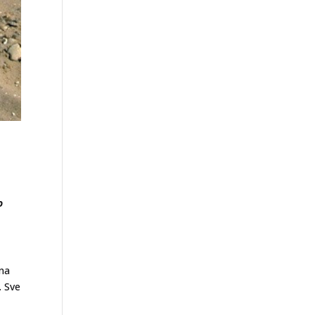
o
sna
. Sve