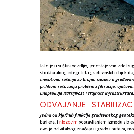
Iako je u suštini nevidljiv, jer ostaje van vidokr
strukturalnog integriteta građevinskih objekata,
inovativno rešenje za brojne izazove u građevin
prilikom rešavanja problema filtracije, ojačavanj
unapređuje izdržljivost i trajnost infrastrukture
ODVAJANJE I STABILIZACI
Jedna od ključnih funkcija građevinskog geoteksti
barijera, i
njegovim
postavljanjem između slojeva
ovo je od vitalnog značaja u gradnji puteva, mo