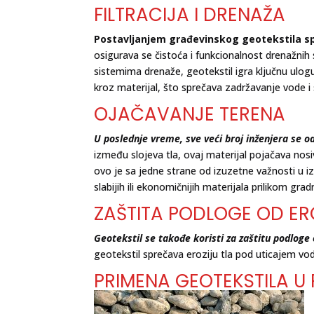
FILTRACIJA I DRENAŽA
Postavljanjem građevinskog geotekstila sp
osigurava se čistoća i funkcionalnost drenažni
sistemima drenaže, geotekstil igra ključnu ul
kroz materijal, što sprečava zadržavanje vode i 
OJAČAVANJE TERENA
U poslednje vreme, sve veći broj inženjera se od
između slojeva tla, ovaj materijal pojačava nos
ovo je sa jedne strane od izuzetne važnosti u 
slabijih ili ekonomičnijih materijala prilikom gr
ZAŠTITA PODLOGE OD ER
Geotekstil se takođe koristi za zaštitu podloge
geotekstil sprečava eroziju tla pod uticajem vode
PRIMENA GEOTEKSTILA U 