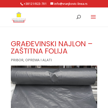
+38121/823-701
info@vranjkovic-linea.rs
GRAĐEVINSKI NAJLON –
ZAŠTITNA FOLIJA
PRIBOR, OPREMA I ALATI