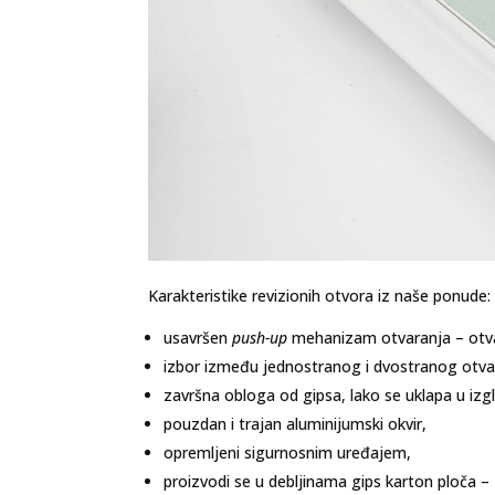
Karakteristike revizionih otvora iz naše ponude:
usavršen
push-up
mehanizam otvaranja – otva
izbor između jednostranog i dvostranog otva
završna obloga od gipsa, lako se uklapa u izg
pouzdan i trajan aluminijumski okvir,
opremljeni sigurnosnim uređajem,
proizvodi se u debljinama gips karton ploč