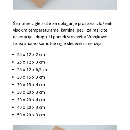
Šamotne cigle služe za oblaganje prostora izloženih
visokim temperaturama, kamina, peći, za različite
dekoracije i drugo. U ponudi stovarišta Vranjković-
Linea imamo šamotne cigle sledećih dimenzija:
25 x 12 x 2 cm
25 x 12 x 3 cm
25 x 12 x 6,5 cm
30 x 15 x 3 cm
30 x 15 x 4 cm
30 x 20 x 3 cm
30 x 20 x 4 cm
40 x 20 x 3 cm
50 x 20 x 3 cm