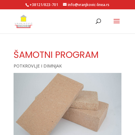
+38121/823-701
info@vranjkovic-linea.rs
ŠAMOTNI PROGRAM
POTKROVLJE I DIMNJAK