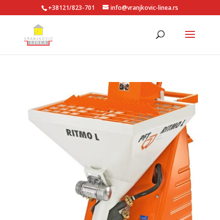
+38121/823-701
info@vranjkovic-linea.rs