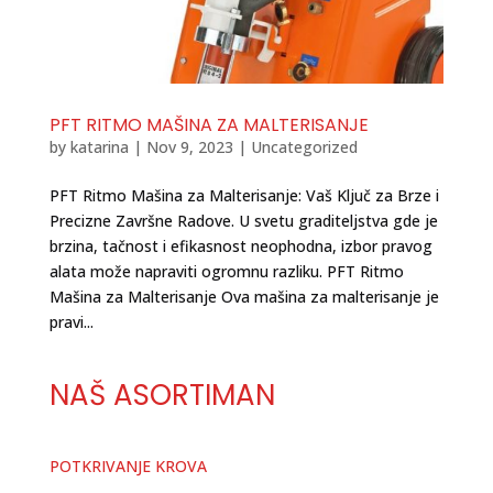
PFT RITMO MAŠINA ZA MALTERISANJE
by
katarina
|
Nov 9, 2023
|
Uncategorized
PFT Ritmo Mašina za Malterisanje: Vaš Ključ za Brze i
Precizne Završne Radove. U svetu graditeljstva gde je
brzina, tačnost i efikasnost neophodna, izbor pravog
alata može napraviti ogromnu razliku. PFT Ritmo
Mašina za Malterisanje Ova mašina za malterisanje je
pravi...
NAŠ ASORTIMAN
POTKRIVANJE KROVA