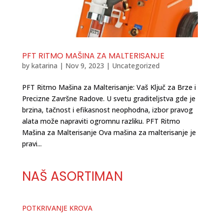
PFT RITMO MAŠINA ZA MALTERISANJE
by
katarina
|
Nov 9, 2023
|
Uncategorized
PFT Ritmo Mašina za Malterisanje: Vaš Ključ za Brze i
Precizne Završne Radove. U svetu graditeljstva gde je
brzina, tačnost i efikasnost neophodna, izbor pravog
alata može napraviti ogromnu razliku. PFT Ritmo
Mašina za Malterisanje Ova mašina za malterisanje je
pravi...
NAŠ ASORTIMAN
POTKRIVANJE KROVA