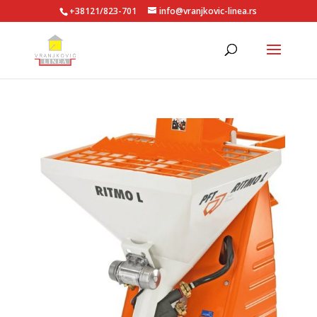
+38121/823-701
info@vranjkovic-linea.rs